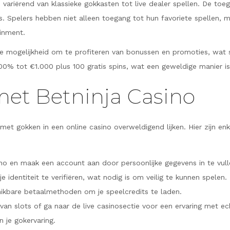
 variërend van klassieke gokkasten tot live dealer spellen. De toeg
. Spelers hebben niet alleen toegang tot hun favoriete spellen
ainment.
de mogelijkheid om te profiteren van bonussen en promoties, wat s
00% tot €1.000 plus 100 gratis spins, wat een geweldige manier is
et Betninja Casino
et gokken in een online casino overweldigend lijken. Hier zijn en
o en maak een account aan door persoonlijke gegevens in te vull
e identiteit te verifiëren, wat nodig is om veilig te kunnen spelen.
ikbare betaalmethoden om je speelcredits te laden.
an slots of ga naar de live casinosectie voor een ervaring met ec
n je gokervaring.