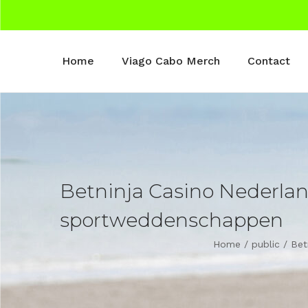
Home
Viago Cabo Merch
Contact
Betninja Casino Nederland
sportweddenschappen
Home
/
public
/
Bet