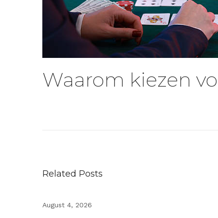
Waarom kiezen voo
D
i
s
c
o
Related Posts
v
e
r
August 4, 2026
t