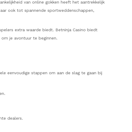
ankelijkheid van online gokken heeft het aantrekkelijk
, maar ook tot spannende sportweddenschappen,
pelers extra waarde biedt. Betninja Casino biedt
 om je avontuur te beginnen.
kele eenvoudige stappen om aan de slag te gaan bij
en.
hte dealers.