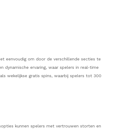
 het eenvoudig om door de verschillende secties te
een dynamische ervaring, waar spelers in real-time
s wekelijkse gratis spins, waarbij spelers tot 300
ngsopties kunnen spelers met vertrouwen storten en