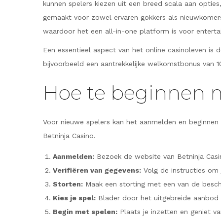
kunnen spelers kiezen uit een breed scala aan opties,
gemaakt voor zowel ervaren gokkers als nieuwkomers
waardoor het een all-in-one platform is voor entert
Een essentieel aspect van het online casinoleven is 
bijvoorbeeld een aantrekkelijke welkomstbonus van 1
Hoe te beginnen m
Voor nieuwe spelers kan het aanmelden en beginnen m
Betninja Casino.
Aanmelden:
Bezoek de website van Betninja Casin
Verifiëren van gegevens:
Volg de instructies om j
Storten:
Maak een storting met een van de besch
Kies je spel:
Blader door het uitgebreide aanbod v
Begin met spelen:
Plaats je inzetten en geniet va