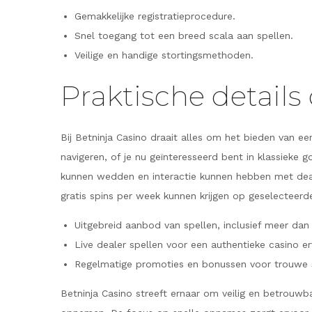
Gemakkelijke registratieprocedure.
Snel toegang tot een breed scala aan spellen.
Veilige en handige stortingsmethoden.
Praktische details
Bij Betninja Casino draait alles om het bieden van e
navigeren, of je nu geïnteresseerd bent in klassieke g
kunnen wedden en interactie kunnen hebben met dealer
gratis spins per week kunnen krijgen op geselecteerd
Uitgebreid aanbod van spellen, inclusief meer dan 
Live dealer spellen voor een authentieke casino er
Regelmatige promoties en bonussen voor trouwe 
Betninja Casino streeft ernaar om veilig en betrouwb