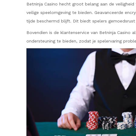
Betninja Casino hecht groot belang aan de veiligheid 
veilige speelomgeving te bieden. Geavanceerde encry
tijde beschermd blijft. Dit biedt spelers gemoedsrust 
Bovendien is de klantenservice van Betninja Casino a
ondersteuning te bieden, zodat je spelervaring probl